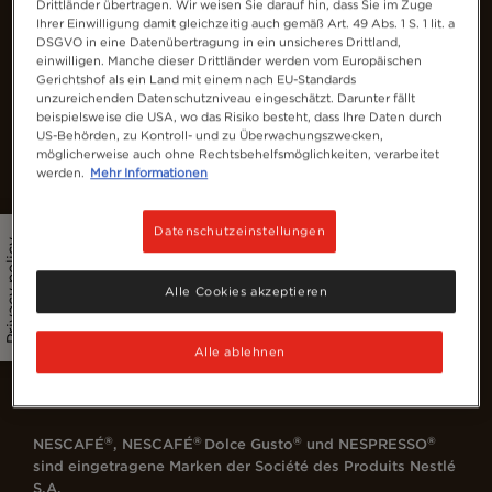
Drittländer übertragen. Wir weisen Sie darauf hin, dass Sie im Zuge
Ihrer Einwilligung damit gleichzeitig auch gemäß Art. 49 Abs. 1 S. 1 lit. a
DSGVO in eine Datenübertragung in ein unsicheres Drittland,
einwilligen. Manche dieser Drittländer werden vom Europäischen
Gerichtshof als ein Land mit einem nach EU-Standards
unzureichenden Datenschutzniveau eingeschätzt. Darunter fällt
beispielsweise die USA, wo das Risiko besteht, dass Ihre Daten durch
Austria
US-Behörden, zu Kontroll- und zu Überwachungszwecken,
möglicherweise auch ohne Rechtsbehelfsmöglichkeiten, verarbeitet
werden.
Mehr Informationen
Kontaktiere uns
Datenschutzeinstellungen
Privacy policy
Nutzungsbedingungen
Datenschutzbestimmungen Nestlé
Alle Cookies akzeptieren
Cookies
Sitemap
Alle ablehnen
Besuche Nestlé Professional
Erklärung Zur Barrierefreiheit
®
®
®
®
NESCAFÉ
, NESCAFÉ
Dolce Gusto
und NESPRESSO
sind eingetragene Marken der Société des Produits Nestlé
S.A.