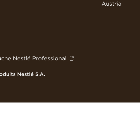
Austria
che Nestlé Professional
duits Nestlé S.A.