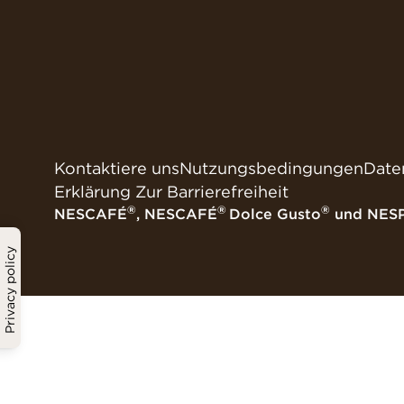
Kontaktiere uns
Nutzungsbedingungen
Date
Erklärung Zur Barrierefreiheit
®
®
®
NESCAFÉ
, NESCAFÉ
Dolce Gusto
und NES
Privacy policy