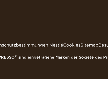
nschutzbestimmungen Nestlé
Cookies
Sitemap
Besu
®
PRESSO
sind eingetragene Marken der Société des Pro