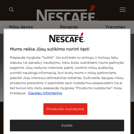
Mūsų kavos
Receptai
Tvarumas
Pagrindinis
Prisijungti
Mums reikia Jūsų sutikimo norint tęsti
Paspaudę mygtuką "Sutikti" Jūs sutinkate su pirmųjų ir trečiųjų šalių
slapukų (ar panašių) naudojimu, tokiu būdu suteikdami mums galimybę
pagerinti Jūsų naršymo internete patirtį, įvertinti mūsų auditoriją,
surinkti naudingą informaciją, kuri leistų mums ir mūsų partneriams
pateikti Jūsų interesus atitinkančias reklamas. Sužinokite daugiau mūsų
privatumo pranešime ir pasirinkite savo nustatymus paspausdami čia ar
bet kuriuo kitu metu paspaudę mygtuką "Privatumo nustatymai" mūsų
tinklapyje.
Daugiau informacijos
Privatumo nustatymai
Sutikti