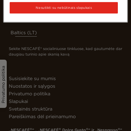
Nesutikti su nebūtinais slapukais
Baltics (LT)
Sekite NESCAFÉ® socialiniuose tinkluose, kad gautumėte dar
daugiau turinio apie skanią kavą
Privatumo politika
Susisiekite su mumis
Nuostatos ir sąlygos
Privatumo politika
Slapukai
Svetainės struktūra
Pareiškimas dėl prieinamumo
®
®
®
®
„NESCAFÉ
“ , „NESCAFÉ
Dolce Gusto
“ ir „Nespresso
“