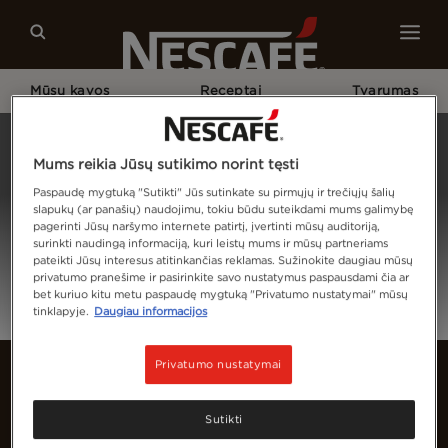
Mūsų kavos
Receptai
Tvarumas
Pagrindinis
Prisijungti
Mums reikia Jūsų sutikimo norint tęsti
Paspaudę mygtuką "Sutikti" Jūs sutinkate su pirmųjų ir trečiųjų šalių
slapukų (ar panašių) naudojimu, tokiu būdu suteikdami mums galimybę
pagerinti Jūsų naršymo internete patirtį, įvertinti mūsų auditoriją,
surinkti naudingą informaciją, kuri leistų mums ir mūsų partneriams
pateikti Jūsų interesus atitinkančias reklamas. Sužinokite daugiau mūsų
privatumo pranešime ir pasirinkite savo nustatymus paspausdami čia ar
bet kuriuo kitu metu paspaudę mygtuką "Privatumo nustatymai" mūsų
tinklapyje.
Daugiau informacijos
Privatumo nustatymai
Sutikti