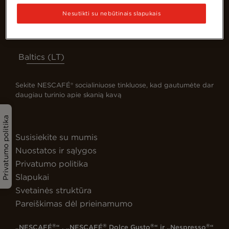
Nesutikti su nebūtinais slapukais
Baltics (LT)
Sekite NESCAFÉ® socialiniuose tinkluose, kad gautumėte dar
daugiau turinio apie skanią kavą
Privatumo politika
Susisiekite su mumis
Nuostatos ir sąlygos
Privatumo politika
Slapukai
Svetainės struktūra
Pareiškimas dėl prieinamumo
®
®
®
®
„NESCAFÉ
“ , „NESCAFÉ
Dolce Gusto
“ ir „Nespresso
“