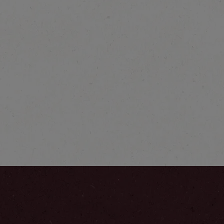
®
NESCAFÉ
Farmers
Origins Africas
Ontdek meer