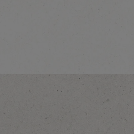
®
®
NESCAFÉ
Dolce Gusto
Ristretto Ardenza
Ontdek meer
®
®