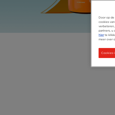
Door op de 
cookies van
verbeteren,
partners, u
hier
te klik
meer over 
Cookies-