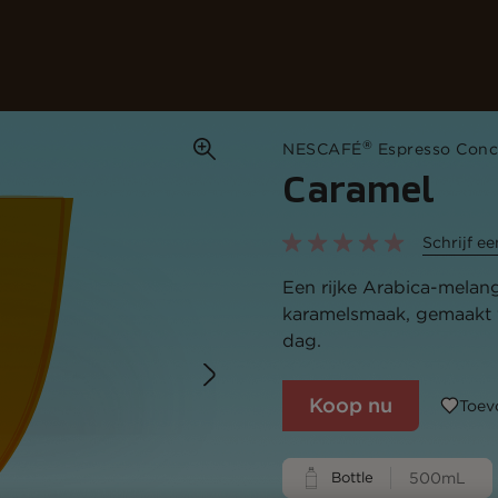
Onze koffies
Recepten
Duurzaamheid
®
NESCAFÉ
Espresso Conce
Caramel
Schrijf e
Een rijke Arabica-melang
karamelsmaak, gemaakt v
dag.
Koop nu
Toev
Bottle
500mL