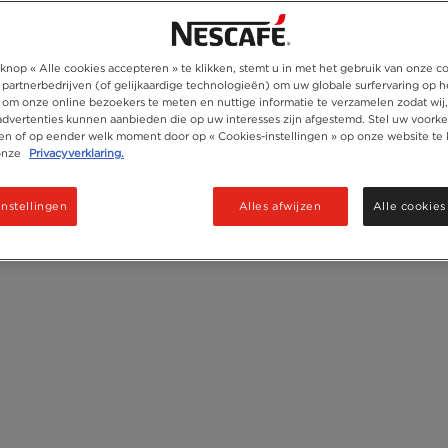
Ingredients
knop « Alle cookies accepteren » te klikken, stemt u in met het gebruik van onze c
 partnerbedrijven (of gelijkaardige technologieën) om uw globale surfervaring op h
 om onze online bezoekers te meten en nuttige informatie te verzamelen zodat wij
 advertenties kunnen aanbieden die op uw interesses zijn afgestemd. Stel uw voorke
ken of op eender welk moment door op « Cookies-instellingen » op onze website te 
onze
Privacyverklaring.
instellingen
Alles afwijzen
Alle cookies