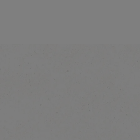
Espresso Conc
Style Vanilla
Ontdek meer