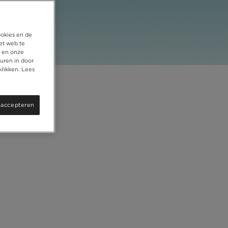
ookies en de
et web te
, en onze
uren in door
klikken. Lees
 accepteren