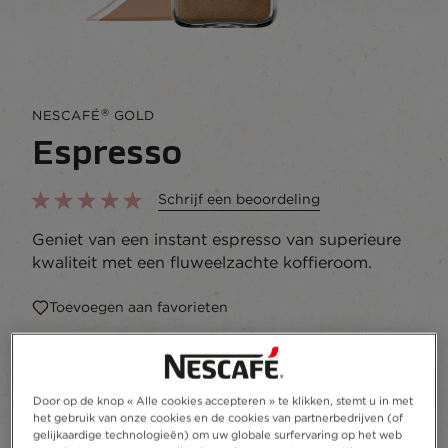
®
NESCAFÉ
GOLD
Espresso
Schrijf een beoordeling
Geniet van een instant espresso van superieure
kwaliteit met een fluweelzachte koffieroom.
Toevoegen aan favorieten
100g
Door op de knop « Alle cookies accepteren » te klikken, stemt u in met
het gebruik van onze cookies en de cookies van partnerbedrijven (of
Recycleren
gelijkaardige technologieën) om uw globale surfervaring op het web