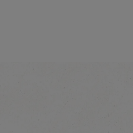
Intensiteit
®
NESCAFÉ
GOLD