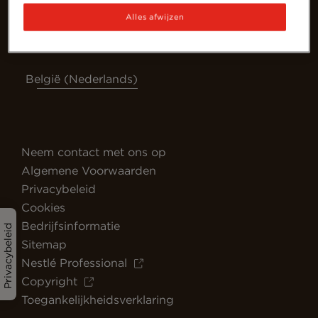
Alles afwijzen
België (Nederlands)
Neem contact met ons op
Algemene Voorwaarden
Privacybeleid
Cookies
Bedrijfsinformatie
Privacybeleid
Sitemap
Nestlé Professional
Copyright
Toegankelijkheidsverklaring