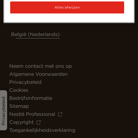
Alles afwijzen
België (Nederlands)
Neem contact met ons op
Algemene Voorwaarden
Privacybeleid
Cookies
Bedrijfsinformatie
Privacybeleid
Sitemap
Nestlé Professional
Copyright
Toegankelijkheidsverklaring