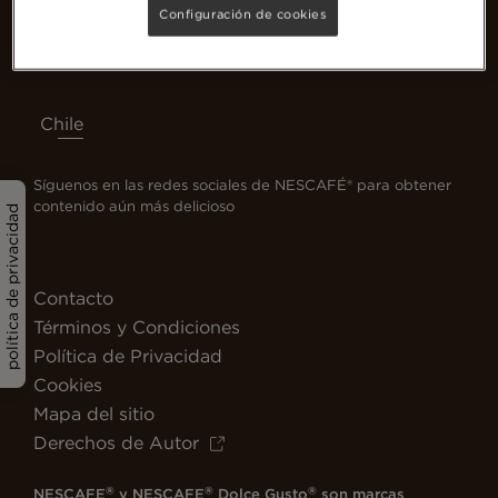
Configuración de cookies
Chile
Síguenos en las redes sociales de NESCAFÉ® para obtener
contenido aún más delicioso
política de privacidad
Contacto
Términos y Condiciones
Política de Privacidad
Cookies
Mapa del sitio
Derechos de Autor
®
®
®
NESCAFE
y NESCAFE
Dolce Gusto
son marcas