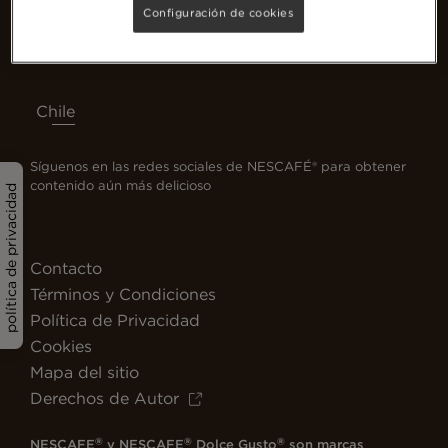
Configuración de cookies
Chile
Síguenos en las redes sociales de NESCAFÉ® para obtener
contenido aún más delicioso
política de privacidad
Contacto
Términos y Condiciones
Política de Privacidad
Cookies
Mapa del sitio
Derechos de Autor
®
®
®
NESCAFE
y NESCAFE
Dolce Gusto
son marcas