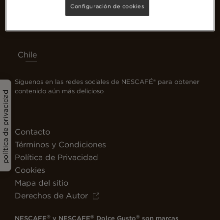
Configuración de cookies
Chile
Síguenos en las redes sociales de NESCAFÉ® para obtener
contenido aún más delicioso
política de privacidad
Contacto
Términos y Condiciones
Política de Privacidad
Cookies
Mapa del sitio
Derechos de Autor
®
®
®
NESCAFE
y NESCAFE
Dolce Gusto
son marcas