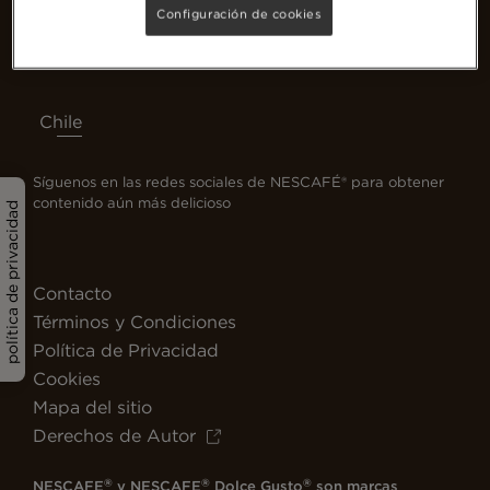
Configuración de cookies
Chile
Síguenos en las redes sociales de NESCAFÉ® para obtener
contenido aún más delicioso
política de privacidad
Contacto
Términos y Condiciones
Política de Privacidad
Cookies
Mapa del sitio
Derechos de Autor
®
®
®
NESCAFE
y NESCAFE
Dolce Gusto
son marcas