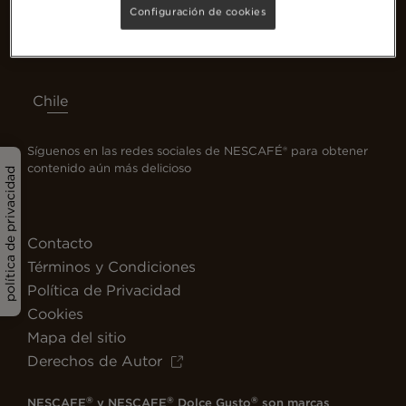
Configuración de cookies
Chile
Síguenos en las redes sociales de NESCAFÉ® para obtener
contenido aún más delicioso
política de privacidad
Contacto
Términos y Condiciones
Política de Privacidad
Cookies
Mapa del sitio
Derechos de Autor
®
®
®
NESCAFE
y NESCAFE
Dolce Gusto
son marcas