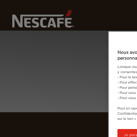
N
Home
Connectez-vous
Nous avo
personna
Lorsque vous
y consentez,
- Pour le b
- Pour effe
- Pour perso
- Pour vous
- Pour vous
Pour en savo
Confidential
sur le lien 
Je per