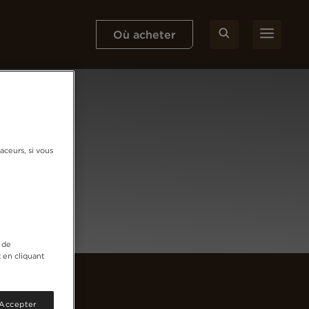
Où acheter
aceurs, si vous
 de
 en cliquant
 Accepter