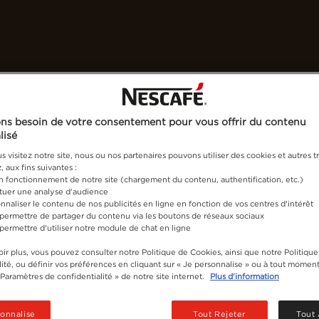
os cafés
Recettes
Développement durable
ns besoin de votre consentement pour vous offrir du contenu
lisé
 visitez notre site, nous ou nos partenaires pouvons utiliser des cookies et autres tr
 aux fins suivantes :
on fonctionnement de notre site (chargement du contenu, authentification, etc.)
ctuer une analyse d'audience
nnaliser le contenu de nos publicités en ligne en fonction de vos centres d'intérêt
 permettre de partager du contenu via les boutons de réseaux sociaux
 permettre d'utiliser notre module de chat en ligne
ir plus, vous pouvez consulter notre Politique de Cookies, ainsi que notre Politique
ité, ou définir vos préférences en cliquant sur « Je personnalise » ou à tout moment
« Paramètres de confidentialité » de notre site internet.
Plus d'information
sonnalise
Tout Rejeter
Tout