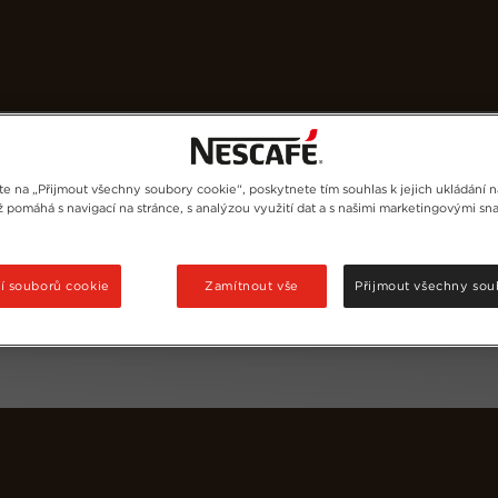
še kávy
Recepty
Udržitelnost
te na „Přijmout všechny soubory cookie“, poskytnete tím souhlas k jejich ukládání 
ož pomáhá s navigací na stránce, s analýzou využití dat a s našimi marketingovými s
í souborů cookie
Zamítnout vše
Přijmout všechny sou