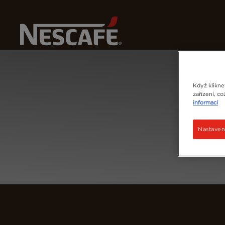
Na
Home
Přihlásit Se
Když klikne
zařízení, c
informací
Nastaven