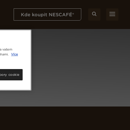
Kde koupit NESCAFÉ®
na vašem
nahami.
Více
bory cookie