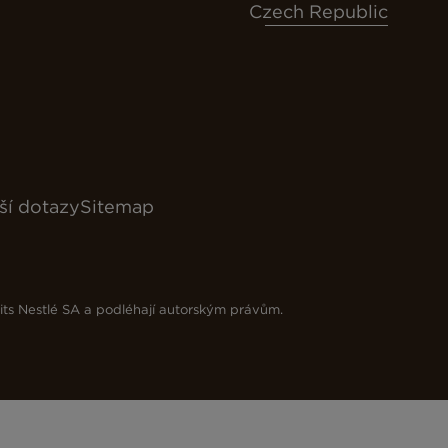
Czech Republic
ší dotazy
Sitemap
its Nestlé SA a podléhají autorským právům.