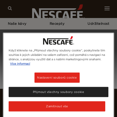
Naše kávy
Recepty
Udržitelnost
Home
Přihlásit Se
Když kliknete na „Přijmout všechny soubory cookie“, poskytnete tím
souhlas k jejich ukládání na vašem zařízení, což pomáhá s navigací na
stránce, s analýzou využití dat a s našimi marketingovými snahami.
Více informací
Nastavení souborů cookie
Přijmout všechny soubory cookie
Zamítnout vše