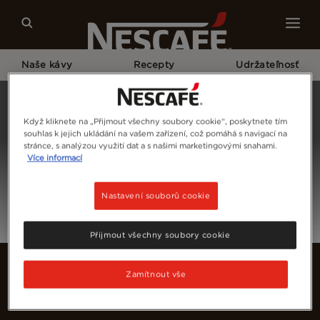
Naše kávy
Recepty
Udržateľnosť
Home
Prihláste Sa
Když kliknete na „Přijmout všechny soubory cookie“, poskytnete tím
souhlas k jejich ukládání na vašem zařízení, což pomáhá s navigací na
stránce, s analýzou využití dat a s našimi marketingovými snahami.
Více informací
Nastavení souborů cookie
Přijmout všechny soubory cookie
Zamítnout vše