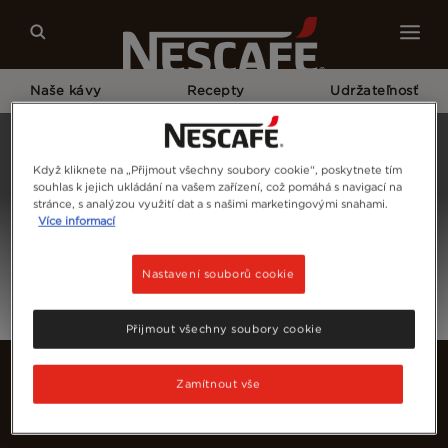
Naše kávy
Recepty
Udržateľnosť
Home
Prihláste Sa
Když kliknete na „Přijmout všechny soubory cookie“, poskytnete tím
souhlas k jejich ukládání na vašem zařízení, což pomáhá s navigací na
stránce, s analýzou využití dat a s našimi marketingovými snahami.
Více informací
Nastavení souborů cookie
Přijmout všechny soubory cookie
Zamítnout vše