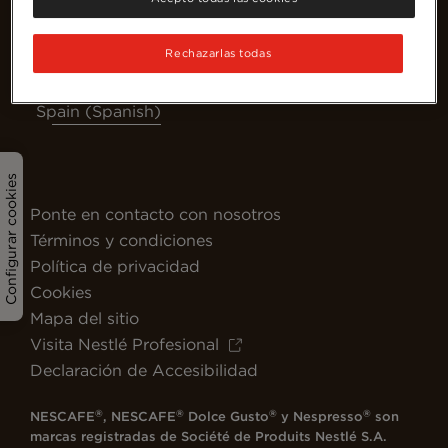
Rechazarlas todas
Spain (Spanish)
Configurar cookies
Ponte en contacto con nosotros
Términos y condiciones
Política de privacidad
Cookies
Mapa del sitio
Visita Nestlé Profesional
Declaración de Accesibilidad
®
®
®
®
NESCAFE
, NESCAFE
Dolce Gusto
y Nespresso
son
marcas registradas de Société de Produits Nestlé S.A.