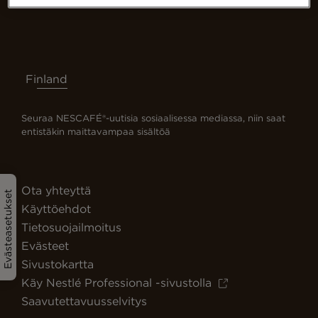
Finland
Seuraa NESCAFÉ®-uutisia sosiaalisessa mediassa, niin saat
entistäkin maittavampaa sisältöä
Ota yhteyttä
Evästeasetukset
Käyttöehdot
Tietosuojailmoitus
Evästeet
Sivustokartta
Käy Nestlé Professional -sivustolla
Saavutettavuusselvitys