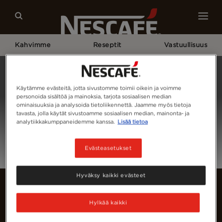
Kahvimme
Reseptit
Vastuullisuus
Home
Kirjaudu Sisään
Käytämme evästeitä, jotta sivustomme toimii oikein ja voimme
personoida sisältöä ja mainoksia, tarjota sosiaalisen median
ominaisuuksia ja analysoida tietoliikennettä. Jaamme myös tietoja
tavasta, jolla käytät sivustoamme sosiaalisen median, mainonta- ja
analytiikkakumppaneidemme kanssa.
Lisää tietoa
Evästeasetukset
Hyväksy kaikki evästeet
Hylkää kaikki