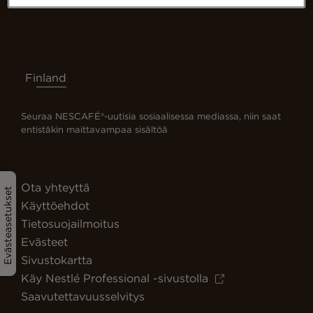
Finland
Seuraa NESCAFÉ®-uutisia sosiaalisessa mediassa, niin saat
entistäkin maittavampaa sisältöä
Ota yhteyttä
Evästeasetukset
Käyttöehdot
Tietosuojailmoitus
Evästeet
Sivustokartta
Käy Nestlé Professional -sivustolla
Saavutettavuusselvitys