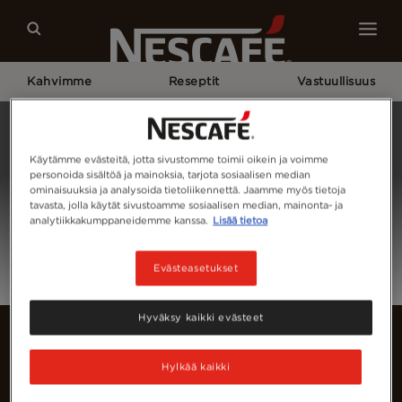
Kahvimme
Reseptit
Vastuullisuus
Home
Kirjaudu Sisään
Käytämme evästeitä, jotta sivustomme toimii oikein ja voimme
personoida sisältöä ja mainoksia, tarjota sosiaalisen median
ominaisuuksia ja analysoida tietoliikennettä. Jaamme myös tietoja
tavasta, jolla käytät sivustoamme sosiaalisen median, mainonta- ja
analytiikkakumppaneidemme kanssa.
Lisää tietoa
Evästeasetukset
Hyväksy kaikki evästeet
Hylkää kaikki