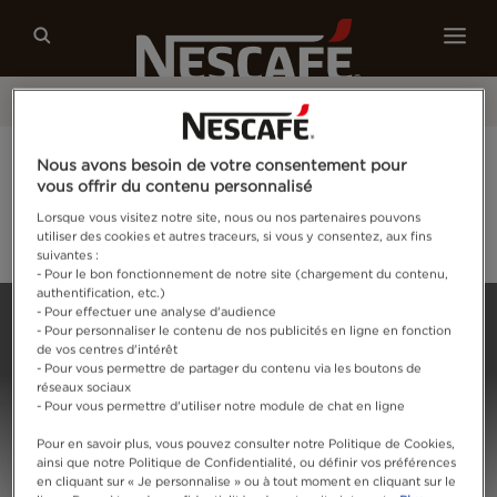
Café
Recettes
Développement durable
®
Grand Jeu NESCAFÉ
Espresso Concentrate :
Nous avons besoin de votre consentement pour
tente de remporter des coffrets exclusifs !
vous offrir du contenu personnalisé
Lorsque vous visitez notre site, nous ou nos partenaires pouvons
utiliser des cookies et autres traceurs, si vous y consentez, aux fins
Je tente ma chance
suivantes :
- Pour le bon fonctionnement de notre site (chargement du contenu,
authentification, etc.)
Home
Connectez-vous
- Pour effectuer une analyse d'audience
- Pour personnaliser le contenu de nos publicités en ligne en fonction
de vos centres d'intérêt
- Pour vous permettre de partager du contenu via les boutons de
réseaux sociaux
- Pour vous permettre d'utiliser notre module de chat en ligne
Pour en savoir plus, vous pouvez consulter notre Politique de Cookies,
ainsi que notre Politique de Confidentialité, ou définir vos préférences
en cliquant sur « Je personnalise » ou à tout moment en cliquant sur le