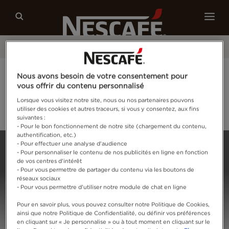
Café
Recettes
Développement durable
®
Grand Jeu NESCAFÉ
Espresso Concentrate :
Nous avons besoin de votre consentement pour
tente de remporter des coffrets exclusifs !
vous offrir du contenu personnalisé
Lorsque vous visitez notre site, nous ou nos partenaires pouvons
utiliser des cookies et autres traceurs, si vous y consentez, aux fins
Je tente ma chance
suivantes :
- Pour le bon fonctionnement de notre site (chargement du contenu,
authentification, etc.)
Home
Connectez-vous
- Pour effectuer une analyse d'audience
- Pour personnaliser le contenu de nos publicités en ligne en fonction
de vos centres d'intérêt
- Pour vous permettre de partager du contenu via les boutons de
réseaux sociaux
- Pour vous permettre d'utiliser notre module de chat en ligne
Pour en savoir plus, vous pouvez consulter notre Politique de Cookies,
ainsi que notre Politique de Confidentialité, ou définir vos préférences
en cliquant sur « Je personnalise » ou à tout moment en cliquant sur le