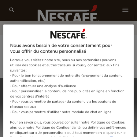
Café
Recettes
Développement durable
®
Grand Jeu NESCAFÉ
Espresso Concentrate :
Nous avons besoin de votre consentement pour
tente de remporter des coffrets exclusifs !
vous offrir du contenu personnalisé
Lorsque vous visitez notre site, nous ou nos partenaires pouvons
utiliser des cookies et autres traceurs, si vous y consentez, aux fins
Je tente ma chance
suivantes :
- Pour le bon fonctionnement de notre site (chargement du contenu,
authentification, etc.)
Home
Connectez-vous
- Pour effectuer une analyse d'audience
- Pour personnaliser le contenu de nos publicités en ligne en fonction
de vos centres d'intérêt
- Pour vous permettre de partager du contenu via les boutons de
réseaux sociaux
- Pour vous permettre d'utiliser notre module de chat en ligne
Pour en savoir plus, vous pouvez consulter notre Politique de Cookies,
ainsi que notre Politique de Confidentialité, ou définir vos préférences
en cliquant sur « Je personnalise » ou à tout moment en cliquant sur le