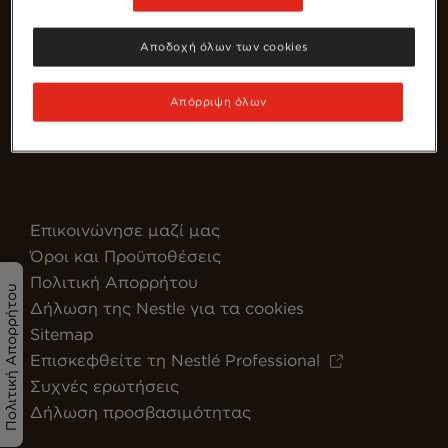
Αποδοχή όλων των cookies
Απόρριψη όλων
Greece
Επικοινώνησε μαζί μας
Όροι και Προϋποθέσεις
Πολιτική Απορρήτου
Πολιτική Απορρήτου
Δήλωση της Nestle για τα cookies
Sitemap
Επισκεφθείτε τη Nestlé Professional
Συχνές ερωτήσεις
Δήλωση προσβασιμότητας