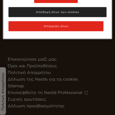
Αποδοχή όλων των cookies
Απόρριψη όλων
Greece
Επικοινώνησε μαζί μας
Όροι και Προϋποθέσεις
Πολιτική Απορρήτου
Πολιτική Απορρήτου
Δήλωση της Nestle για τα cookies
Sitemap
Επισκεφθείτε τη Nestlé Professional
Συχνές ερωτήσεις
Δήλωση προσβασιμότητας