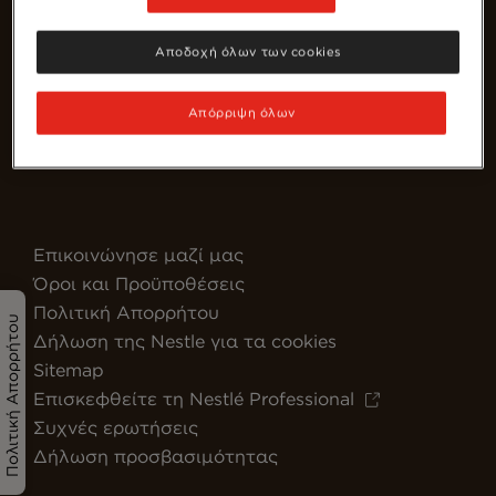
Αποδοχή όλων των cookies
Απόρριψη όλων
Greece
Επικοινώνησε μαζί μας
Όροι και Προϋποθέσεις
Πολιτική Απορρήτου
Πολιτική Απορρήτου
Δήλωση της Nestle για τα cookies
Sitemap
Επισκεφθείτε τη Nestlé Professional
Συχνές ερωτήσεις
Δήλωση προσβασιμότητας