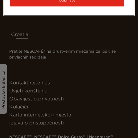
Odbij sve
Croatia
Pratite NESCAFÉ® na društvenim mrežama za još više
privlačnih sadržaja
Postavke kolačića
Kontaktirajte nas
Uvjeti korištenja
Obavijest o privatnosti
Kolačići
Karta internetskog mjesta
Izjava o pristupačnosti
®
®
®
®
NESCAFE
, NESCAFE
Dolce Gusto
i Nespresso