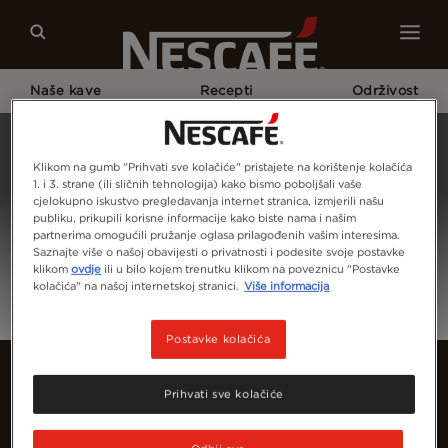
Naše kave
Recepti
Održivost
Home
Prijava
Klikom na gumb "Prihvati sve kolačiće" pristajete na korištenje kolačića
1. i 3. strane (ili sličnih tehnologija) kako bismo poboljšali vaše
cjelokupno iskustvo pregledavanja internet stranica, izmjerili našu
publiku, prikupili korisne informacije kako biste nama i našim
partnerima omogućili pružanje oglasa prilagođenih vašim interesima.
Saznajte više o našoj obavijesti o privatnosti i podesite svoje postavke
klikom
ovdje
ili u bilo kojem trenutku klikom na poveznicu "Postavke
kolačića" na našoj internetskoj stranici.
Više informacija
Postavke kolačića
Prihvati sve kolačiće