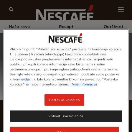
Naše kave
Recepti
Održivost
Home
Prijava
Klikom na gumb "Prihvati sve kolačiće" pristajete na korištenje kolačića
1. i 3. strane (ili sličnih tehnologija) kako bismo poboljšali vaše
cjelokupno iskustvo pregledavanja internet stranica, izmjerili našu
publiku, prikupili korisne informacije kako biste nama i našim
partnerima omogućili pružanje oglasa prilagođenih vašim interesima.
Saznajte više o našoj obavijesti o privatnosti i podesite svoje postavke
klikom
ovdje
ili u bilo kojem trenutku klikom na poveznicu "Postavke
kolačića" na našoj internetskoj stranici.
Više informacija
Postavke kolačića
Prihvati sve kolačiće