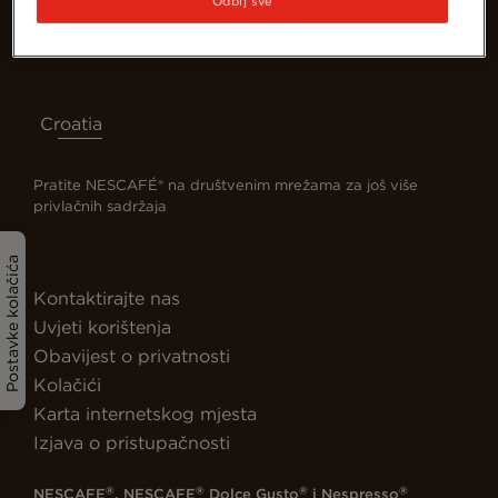
Odbij sve
Croatia
Pratite NESCAFÉ® na društvenim mrežama za još više
privlačnih sadržaja
Postavke kolačića
Kontaktirajte nas
Uvjeti korištenja
Obavijest o privatnosti
Kolačići
Karta internetskog mjesta
Izjava o pristupačnosti
®
®
®
®
NESCAFE
, NESCAFE
Dolce Gusto
i Nespresso