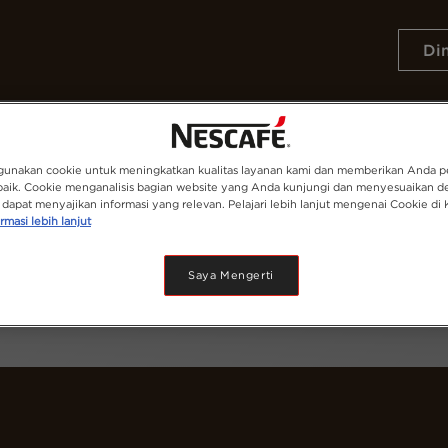
Di
Resep
Keberlanjutan
unakan cookie untuk meningkatkan kualitas layanan kami dan memberikan Anda 
baik. Cookie menganalisis bagian website yang Anda kunjungi dan menyesuaikan d
dapat menyajikan informasi yang relevan. Pelajari lebih lanjut mengenai Cookie di 
rmasi lebih lanjut
Saya Mengerti