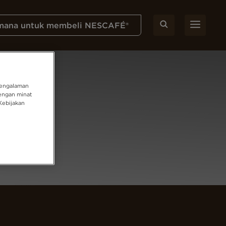
mana untuk membeli NESCAFÉ®
pengalaman
engan minat
Kebijakan