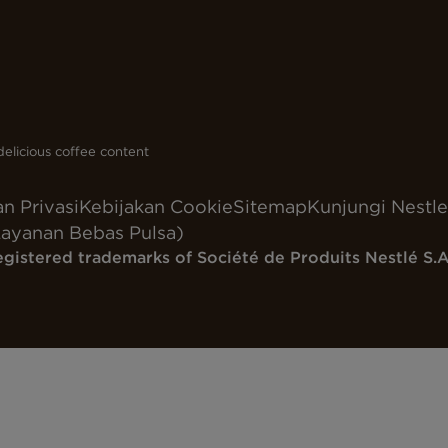
elicious coffee content
n Privasi
Kebijakan Cookie
Sitemap
Kunjungi Nestle
ayanan Bebas Pulsa)
egistered trademarks of Société de Produits Nestlé S.A