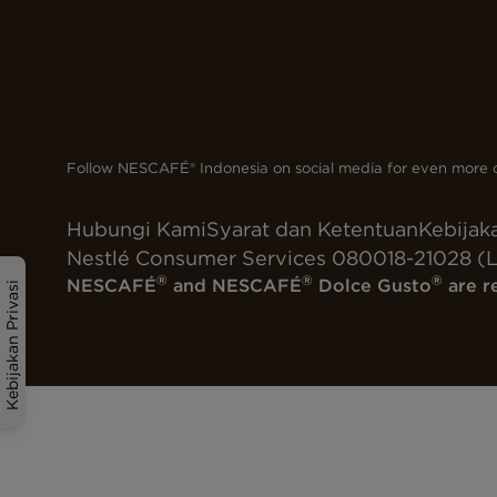
Follow NESCAFÉ® Indonesia on social media for even more d
Hubungi Kami
Syarat dan Ketentuan
Kebijaka
Nestlé Consumer Services 080018-21028 (L
®
®
®
NESCAFÉ
and NESCAFÉ
Dolce Gusto
are r
Kebijakan Privasi