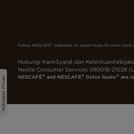
Follow NESCAFÉ® Indonesia on social media for even more d
Hubungi Kami
Syarat dan Ketentuan
Kebijaka
Nestlé Consumer Services 080018-21028 (L
®
®
®
NESCAFÉ
and NESCAFÉ
Dolce Gusto
are r
Kebijakan Privasi