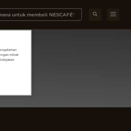
mana untuk membeli NESCAFÉ®
pengalaman
engan minat
Kebijakan