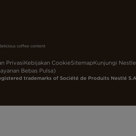
elicious coffee content
n Privasi
Kebijakan Cookie
Sitemap
Kunjungi Nestle
ayanan Bebas Pulsa)
egistered trademarks of Société de Produits Nestlé S.A