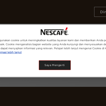
Di
Resep
Keberlanjutan
unakan cookie untuk meningkatkan kualitas layanan kami dan memberikan Anda 
baik. Cookie menganalisis bagian website yang Anda kunjungi dan menyesuaikan d
dapat menyajikan informasi yang relevan. Pelajari lebih lanjut mengenai Cookie di 
rmasi lebih lanjut
Saya Mengerti