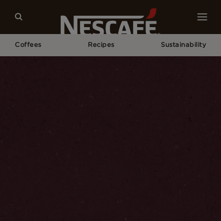
Coffees
Recipes
Sustainability
Home
Coffee Culture
Coffee Lifestyle