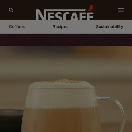
Coffees
Recipes
Sustainability
Home
Our Coffee Recipes
Pumpkin Spice Cappuccino