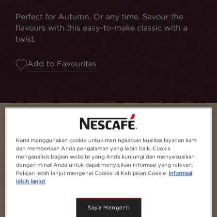
Perfect for Autumn. Or any time. Savour the
flavours with this easy-to-make classic with a
twist.
Add to Favourites
Kami menggunakan cookie untuk meningkatkan kualitas layanan kami
dan memberikan Anda pengalaman yang lebih baik. Cookie
menganalisis bagian website yang Anda kunjungi dan menyesuaikan
dengan minat Anda untuk dapat menyajikan informasi yang relevan.
Pelajari lebih lanjut mengenai Cookie di Kebijakan Cookie
Informasi
lebih lanjut
Saya Mengerti
Serves
1