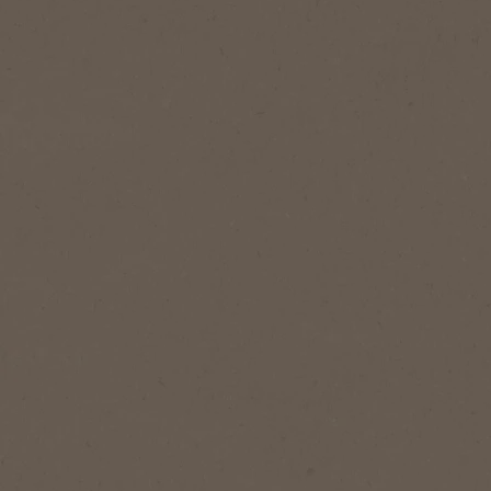
®
NESCAFÉ
GOLD
Gold
Expertly crafted, with a balanced taste