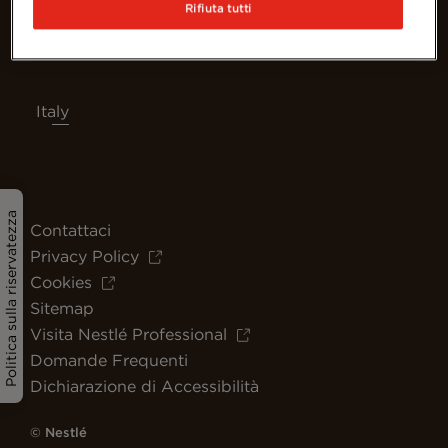
Rifiuta tutti
Italy
Politica sulla riservatezza
Contattaci
Privacy Policy
Cookies
Sitemap
Visita Nestlé Professional
Domande Frequenti
Dichiarazione di Accessibilità
© Nestlé