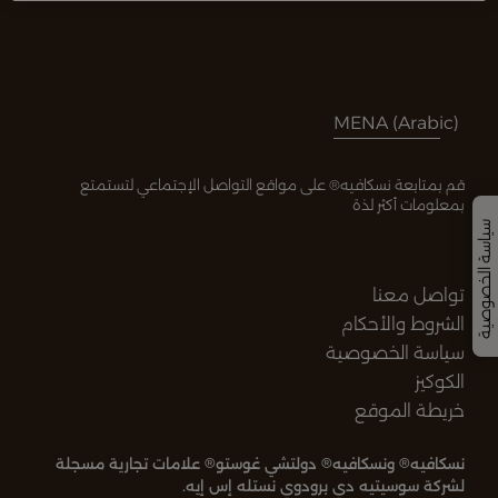
MENA (Arabic)
قم بمتابعة نسكافيه® على مواقع التواصل الإجتماعي لتستمتع
بمعلومات أكثر لذة
سياسة الخصوصية
تواصل معنا
الشروط والأحكام
سياسة الخصوصية
الكوكيز
خريطة الموقع
®
®
®
نسكافيه
ونسكافيه
دولتشي غوستو
علامات تجارية مسجلة
لشركة سوسيتيه دي برودوي نستله إس إيه.