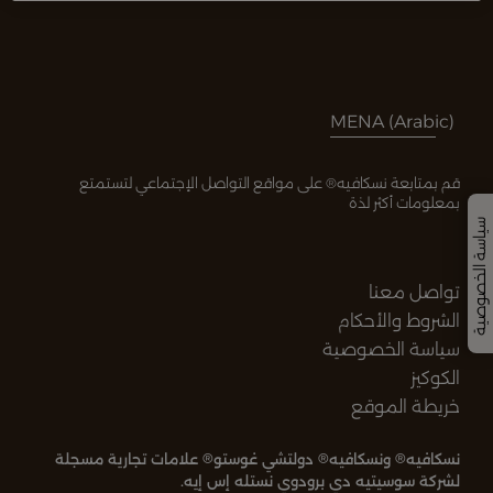
MENA (Arabic)
قم بمتابعة نسكافيه® على مواقع التواصل الإجتماعي لتستمتع
بمعلومات أكثر لذة
سياسة الخصوصية
تواصل معنا
الشروط والأحكام
سياسة الخصوصية
الكوكيز
خريطة الموقع
®
®
®
نسكافيه
ونسكافيه
دولتشي غوستو
علامات تجارية مسجلة
لشركة سوسيتيه دي برودوي نستله إس إيه.