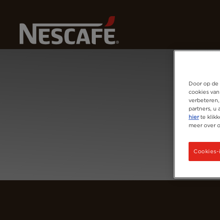
Home
Login
Door op de 
cookies van
verbeteren,
partners, u
hier
te klik
meer over 
Cookies-