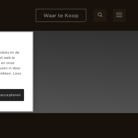
Waar te Koop
ookies en de
et web te
, en onze
uren in door
klikken. Lees
 accepteren