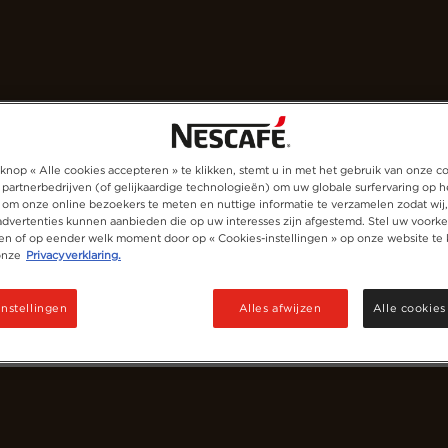
Koffies
Recepten
Duurzaamheid
knop « Alle cookies accepteren » te klikken, stemt u in met het gebruik van onze c
 partnerbedrijven (of gelijkaardige technologieën) om uw globale surfervaring op h
 om onze online bezoekers te meten en nuttige informatie te verzamelen zodat wij
 advertenties kunnen aanbieden die op uw interesses zijn afgestemd. Stel uw voorke
ken of op eender welk moment door op « Cookies-instellingen » op onze website te 
onze
Privacyverklaring.
instellingen
Alles afwijzen
Alle cookies