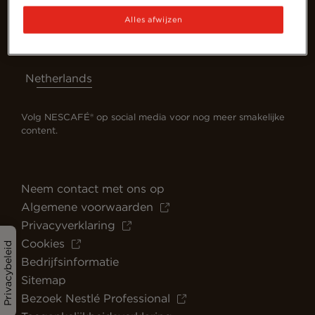
Alles afwijzen
Netherlands
Volg NESCAFÉ® op social media voor nog meer smakelijke
content.
Neem contact met ons op
Algemene voorwaarden
Privacyverklaring
Cookies
Privacybeleid
Bedrijfsinformatie
Sitemap
Bezoek Nestlé Professional