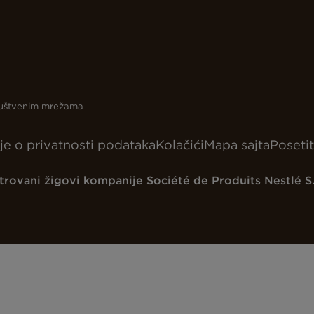
društvenim mrežama
e o privatnosti podataka
Kolačići
Mapa sajta
Posetit
strovani žigovi kompanije Société de Produits Nestlé S