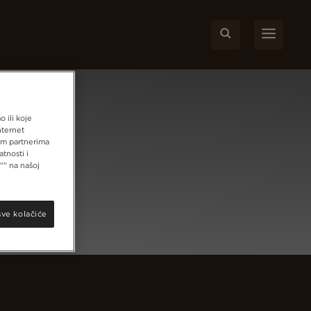
 ili koje
nternet
šim partnerima
tnosti i
"" na našoj
sve kolačiće