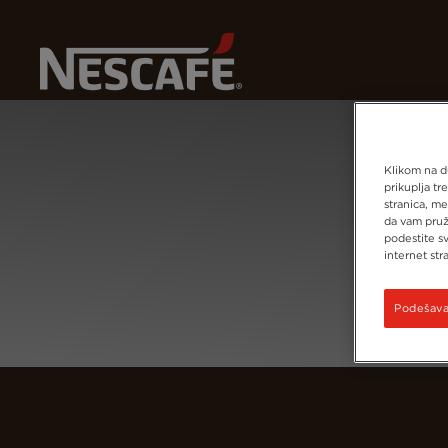
Početna Strana
Prijava
Klikom na du
prikuplja tr
stranica, me
da vam pruž
podestite s
internet stra
Podešavan