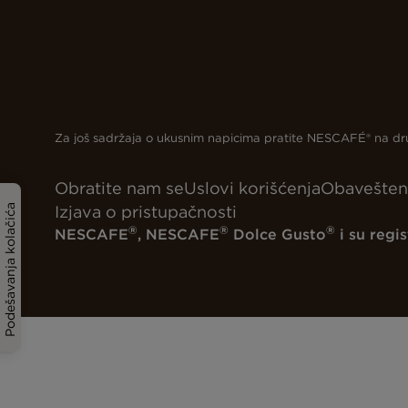
Za još sadržaja o ukusnim napicima pratite NESCAFÉ® na 
Obratite nam se
Uslovi korišćenja
Obaveštenj
Izjava o pristupačnosti
Podešavanja kolačića
®
®
®
NESCAFE
, NESCAFE
Dolce Gusto
i su regi