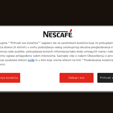
Naše kafe
Recepti
Održivost
gme ""Prihvati sve kolačiće"" saglasni ste sa upotrebom kolačića koje mi prikupljamo
eća strana (ili sličnih) u svrhu poboljšanja vašeg celokupnog iskustva pregledavanja i
renja naše publike, prikupljanja korisnih informacija kako biste omogućili nama i na
imo oglase prilagođene vašim interesima. Saznajte više o našem Obaveštenju o priva
voje postavke klikom
ovde
ili u bilo koje vreme klikom na link ""Podešavanje kolačića
nici.
ja kolačića
Odbaci sve
Prihvati 