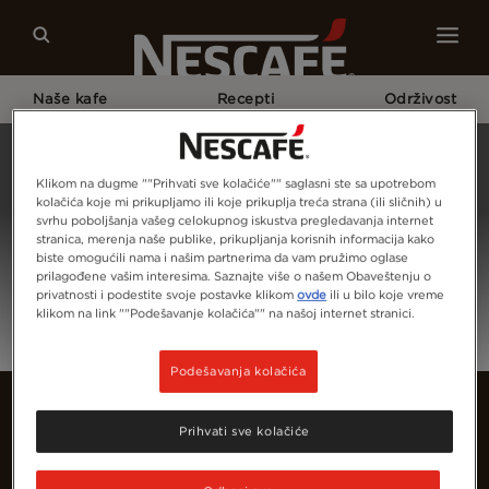
Naše kafe
Recepti
Održivost
Početna Strana
Prijava
Klikom na dugme ""Prihvati sve kolačiće"" saglasni ste sa upotrebom
kolačića koje mi prikupljamo ili koje prikuplja treća strana (ili sličnih) u
svrhu poboljšanja vašeg celokupnog iskustva pregledavanja internet
stranica, merenja naše publike, prikupljanja korisnih informacija kako
biste omogućili nama i našim partnerima da vam pružimo oglase
prilagođene vašim interesima. Saznajte više o našem Obaveštenju o
privatnosti i podestite svoje postavke klikom
ovde
ili u bilo koje vreme
klikom na link ""Podešavanje kolačića"" na našoj internet stranici.
Podešavanja kolačića
Prihvati sve kolačiće