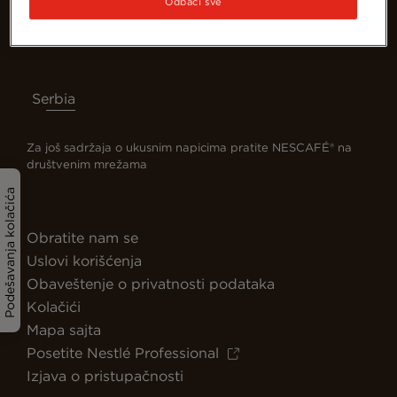
Odbaci sve
Serbia
Za još sadržaja o ukusnim napicima pratite NESCAFÉ® na
društvenim mrežama
Podešavanja kolačića
Obratite nam se
Uslovi korišćenja
Obaveštenje o privatnosti podataka
Kolačići
Mapa sajta
Posetite Nestlé Professional
Izjava o pristupačnosti