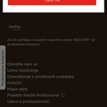
Odbaci sve
Serbia
Za još sadržaja o ukusnim napicima pratite NESCAFÉ® na
društvenim mrežama
Podešavanja kolačića
Obratite nam se
Uslovi korišćenja
Obaveštenje o privatnosti podataka
Kolačići
Mapa sajta
Posetite Nestlé Professional
Izjava o pristupačnosti