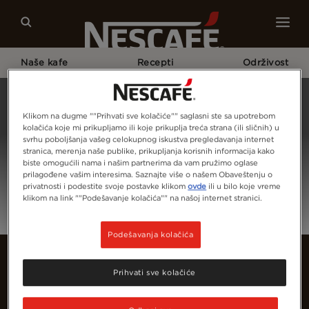
Naše kafe
Recepti
Održivost
Početna Strana
Prijava
Klikom na dugme ""Prihvati sve kolačiće"" saglasni ste sa upotrebom
kolačića koje mi prikupljamo ili koje prikuplja treća strana (ili sličnih) u
svrhu poboljšanja vašeg celokupnog iskustva pregledavanja internet
stranica, merenja naše publike, prikupljanja korisnih informacija kako
biste omogućili nama i našim partnerima da vam pružimo oglase
prilagođene vašim interesima. Saznajte više o našem Obaveštenju o
privatnosti i podestite svoje postavke klikom
ovde
ili u bilo koje vreme
klikom na link ""Podešavanje kolačića"" na našoj internet stranici.
Podešavanja kolačića
Prihvati sve kolačiće