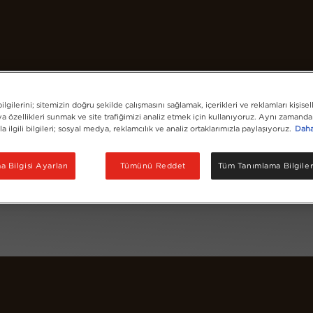
Kahvelerimiz
Tarifler
Sürdürülebilirlik
lgilerini; sitemizin doğru şekilde çalışmasını sağlamak, içerikleri ve reklamları kişisel
 özellikleri sunmak ve site trafiğimizi analiz etmek için kullanıyoruz. Aynı zamanda 
la ilgili bilgileri; sosyal medya, reklamcılık ve analiz ortaklarımızla paylaşıyoruz.
Daha 
 Bilgisi Ayarları
Tümünü Reddet
Tüm Tanımlama Bilgiler