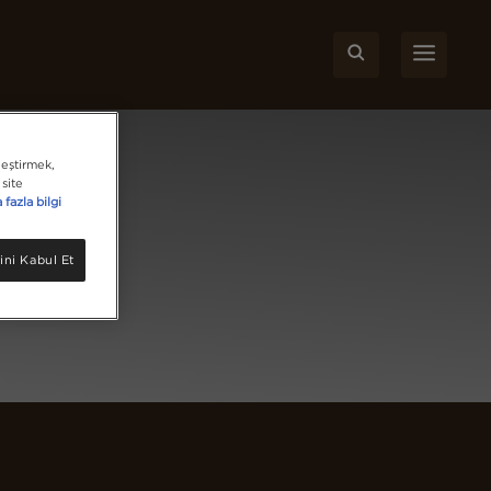
leştirmek,
site
fazla bilgi
ini Kabul Et