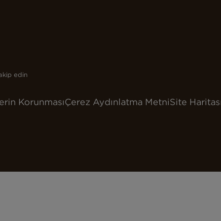
akip edin
lerin Korunması
Çerez Aydınlatma Metni
Site Haritas