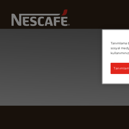
Home
Giriş Yap
Tanımlama bi
sosyal medya
kullanımınız
Tanımlama