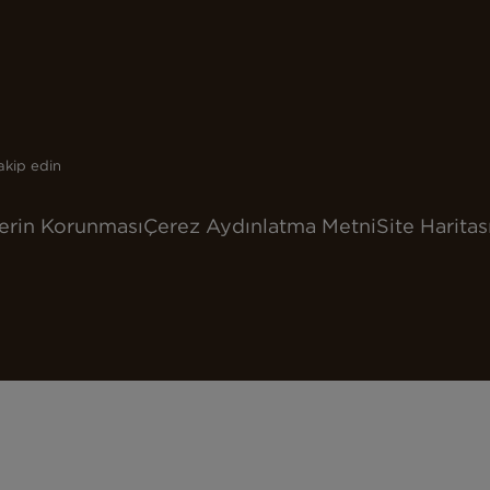
akip edin
lerin Korunması
Çerez Aydınlatma Metni
Site Haritas