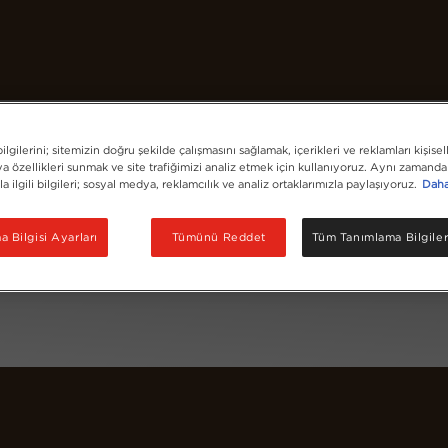
Kahvelerimiz
Tarifler
Sürdürülebilirlik
lgilerini; sitemizin doğru şekilde çalışmasını sağlamak, içerikleri ve reklamları kişisel
 özellikleri sunmak ve site trafiğimizi analiz etmek için kullanıyoruz. Aynı zamanda 
la ilgili bilgileri; sosyal medya, reklamcılık ve analiz ortaklarımızla paylaşıyoruz.
Daha 
 Bilgisi Ayarları
Tümünü Reddet
Tüm Tanımlama Bilgiler