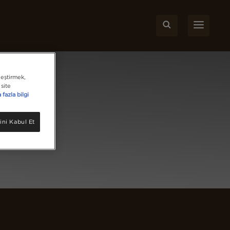
leştirmek,
site
fazla bilgi
ini Kabul Et