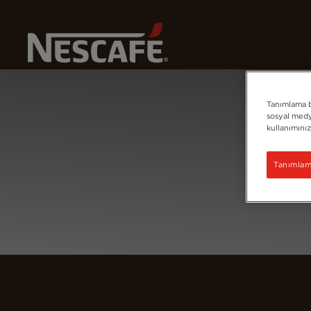
Home
Giriş Yap
Tanımlama bi
sosyal medya
kullanımınız
Tanımlama