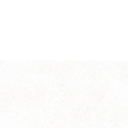
Intensidad
®
NESCAFÉ
Decaf