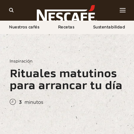
Nuestros cafés
Recetas
Sustentabilidad
Home
Cultura del Café
Estilo de Vida del Café
3 Rituales Matutinos Para Mejorar Tu Día
Inspiración
Rituales matutinos
para arrancar tu día
3
minutos