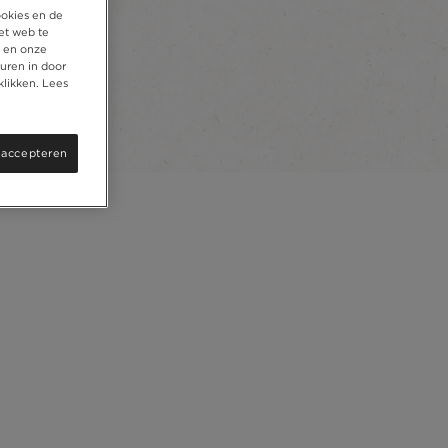
ookies en de
et web te
, en onze
uren in door
klikken. Lees
 accepteren