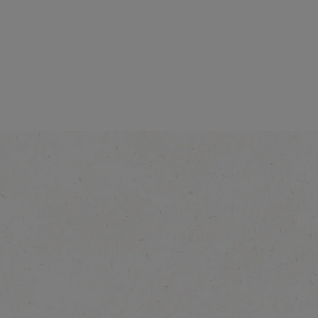
®
amel
NESCAFÉ
Cappuccino
Ontdek meer