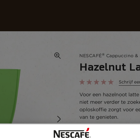
Onze koffies
Recepten
Duurzaamheid
®
NESCAFÉ
Cappuccino & 
Hazelnut La
Schrijf e
Voor een hazelnoot latte
niet meer verder te zoe
oploskoffie zorgt voor e
van te genieten.
Toevoegen aan favoriete