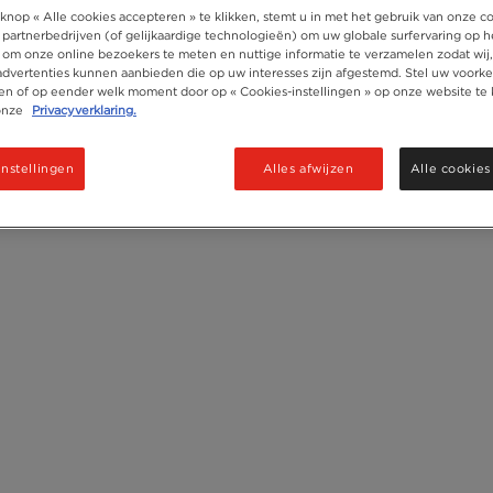
knop « Alle cookies accepteren » te klikken, stemt u in met het gebruik van onze c
Sticks
8
 partnerbedrijven (of gelijkaardige technologieën) om uw globale surfervaring op h
 om onze online bezoekers te meten en nuttige informatie te verzamelen zodat wij
Recycleren
 advertenties kunnen aanbieden die op uw interesses zijn afgestemd. Stel uw voorke
ken of op eender welk moment door op « Cookies-instellingen » op onze website te 
onze
Privacyverklaring.
instellingen
Alles afwijzen
Alle cookies