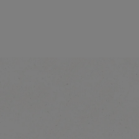
®
NESCAFÉ
Car
Latte