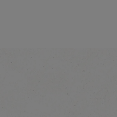
®
NESCAFÉ
Vanilla
Latte