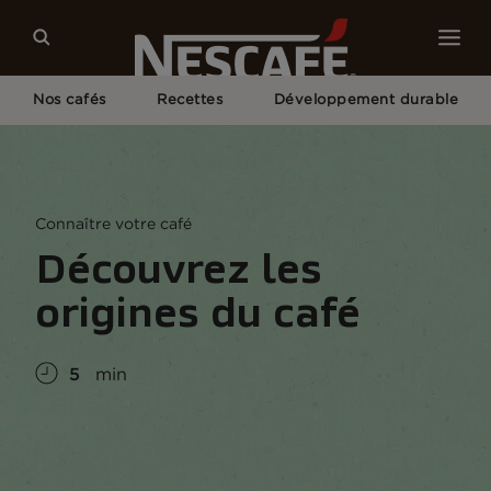
Nos cafés
Recettes
Développement durable
Home
Culture Du Café
Connaissance Du Café
Découvrez Les Origines Du Café
Connaître votre café
Découvrez les
origines du café
5
min