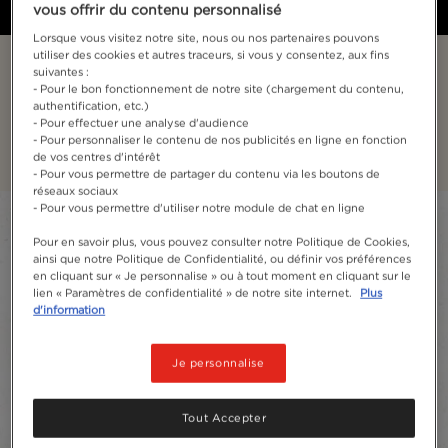
vous offrir du contenu personnalisé
Lorsque vous visitez notre site, nous ou nos partenaires pouvons
utiliser des cookies et autres traceurs, si vous y consentez, aux fins
NESCAFÉ® Classic
suivantes :
- Pour le bon fonctionnement de notre site (chargement du contenu,
authentification, etc.)
Produit à partir de grains minutieusement
- Pour effectuer une analyse d'audience
sélectionnés, il est idéal pour démarrer la journée.
- Pour personnaliser le contenu de nos publicités en ligne en fonction
de vos centres d'intérêt
- Pour vous permettre de partager du contenu via les boutons de
réseaux sociaux
- Pour vous permettre d'utiliser notre module de chat en ligne
Filter
Pour en savoir plus, vous pouvez consulter notre Politique de Cookies,
ainsi que notre Politique de Confidentialité, ou définir vos préférences
Sort:
Les plus recommandés
3
produits
en cliquant sur « Je personnalise » ou à tout moment en cliquant sur le
lien « Paramètres de confidentialité » de notre site internet.
Plus
d'information
Je personnalise
Tout Accepter