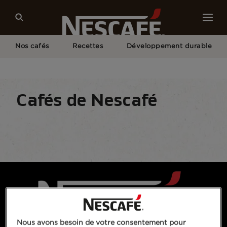
Nos cafés
Recettes
Développement durable
Home
Nos Cafés
Toutes Les Gammes
NESCAFÉ® Classic
Cafés de Nescafé
Type de café
Formats de café
Matériel
N
Nous avons besoin de votre consentement pour